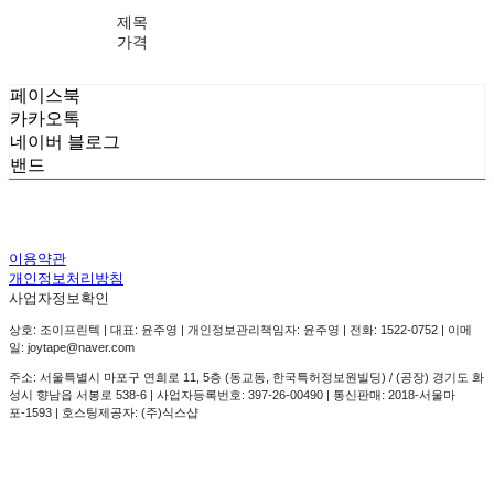
제목
가격
페이스북
카카오톡
네이버 블로그
밴드
이용약관
개인정보처리방침
사업자정보확인
상호: 조이프린텍 | 대표: 윤주영 | 개인정보관리책임자: 윤주영 | 전화: 1522-0752 | 이메
일: joytape@naver.com
주소: 서울특별시 마포구 연희로 11, 5층 (동교동, 한국특허정보원빌딩) / (공장) 경기도 화
성시 향남읍 서봉로 538-6 | 사업자등록번호:
397-26-00490
| 통신판매:
2018-서울마
포-1593
| 호스팅제공자: (주)식스샵