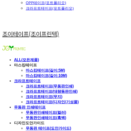
OPP테이프(포트폴리오)
크라프트테이프(포트폴리오)
조이테이프(조이프린텍)
ALL(모든제품)
마스킹테이프
마스킹테이프(길이:5M)
마스킹테이프(길이:10M)
크라프트테이프
크라프트테이프(무동판인쇄)
크라프트테이프(대량동판인쇄)
크라프트테이프(무지)
크라프트테이프(디자인/기성품)
무동판 인쇄테이프
무동판인쇄테이프(컬러)
무동판인쇄테이프(흑백)
디자인도안가이드
무동판 테이프(도안가이드)